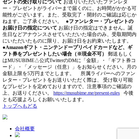
ゼントの受け取りについて
お送りいただいたファンレタ
ー・プレゼントがライバーまで届くのに、お時間がかかる可
能性がございます。また、受取完了・開封のご確認は応じか
ねます。ご了承ください。
●ファンレター・プレゼントの
お届け日の指定について
お届け日の指定はできません。誕
生日などアナウンスさせていただいた場合のみ、受取期間内
にいただいたものに限り、お届け日をお約束いたします。
●Amazonギフト・ニンテンドープリペイドカードなど、ギ
フト券をプレゼントしたい場合（※現金不可）
郵送もしく
はMUSUBIME△公式TwitterのDMに「金額」・「ギフト券コ
ード」・「メッセージ（任意）」をお知らせください。月の
金額上限を5万円までとします。 所属ライバーへのファン
レター・プレゼントをお送りいただく際は、 受け取り可能
なプレゼントを定めておりますので、注意事項のご確認の
上、お送りください。
https://musubime.me/present-rules
今後
とも応援よろしくお願いいたします。
トップへもどる
会社概要